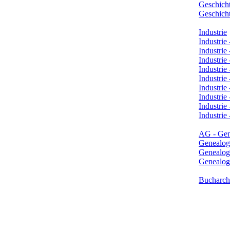
Geschicht
Geschich
Industrie
Industrie
Industrie 
Industrie
Industrie
Industri
Industrie
Industrie
Industrie
Industrie
AG - Gen
Genealog
Genealogi
Genealogi
Bucharchi