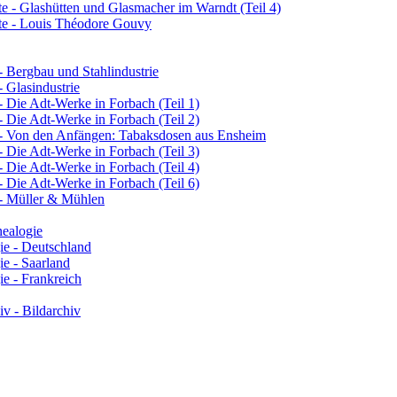
e - Glashütten und Glasmacher im Warndt (Teil 4)
te - Louis Théodore Gouvy
 - Bergbau und Stahlindustrie
- Glasindustrie
 - Die Adt-Werke in Forbach (Teil 1)
 - Die Adt-Werke in Forbach (Teil 2)
e - Von den Anfängen: Tabaksdosen aus Ensheim
 - Die Adt-Werke in Forbach (Teil 3)
 - Die Adt-Werke in Forbach (Teil 4)
 - Die Adt-Werke in Forbach (Teil 6)
 - Müller & Mühlen
ealogie
ie - Deutschland
e - Saarland
e - Frankreich
v - Bildarchiv