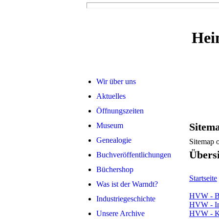
Hei
Wir über uns
Aktuelles
Öffnungszeiten
Sitema
Museum
Genealogie
Sitemap o
Übersi
Buchveröffentlichungen
Büchershop
Startseite
Was ist der Warndt?
HVW - Be
Industriegeschichte
HVW - I
Unsere Archive
HVW - K