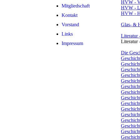
HVW - V
Mitgliedschaft
HVW - L
HVW - Ha
Kontakt
Vorstand
Glas- & 
Links
Literatur
Literatur
Impressum
Die Gesc
Geschicht
Geschicht
Geschich
Geschicht
Geschicht
Geschicht
Geschicht
Geschich
Geschich
Geschicht
Geschicht
Geschicht
Geschicht
Geschicht
Geschicht