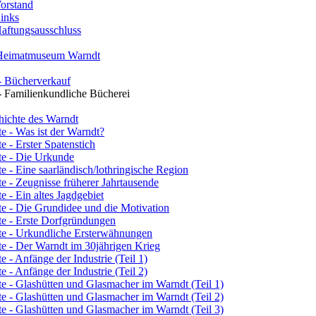
orstand
inks
ftungsausschluss
Heimatmuseum Warndt
 - Bücherverkauf
 - Familienkundliche Bücherei
hichte des Warndt
e - Was ist der Warndt?
e - Erster Spatenstich
te - Die Urkunde
e - Eine saarländisch/lothringische Region
e - Zeugnisse früherer Jahrtausende
e - Ein altes Jagdgebiet
e - Die Grundidee und die Motivation
te - Erste Dorfgründungen
te - Urkundliche Ersterwähnungen
e - Der Warndt im 30jährigen Krieg
e - Anfänge der Industrie (Teil 1)
e - Anfänge der Industrie (Teil 2)
e - Glashütten und Glasmacher im Warndt (Teil 1)
e - Glashütten und Glasmacher im Warndt (Teil 2)
e - Glashütten und Glasmacher im Warndt (Teil 3)